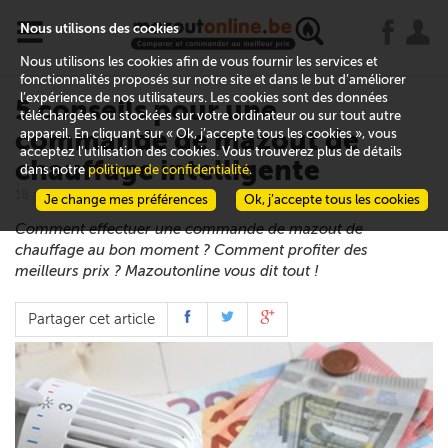
x
j
u
Nous utilisons des cookies
Nous utilisons les cookies afin de vous fournir les services et
fonctionnalités proposés sur notre site et dans le but d’améliorer
l’expérience de nos utilisateurs. Les cookies sont des données
5 conseils pour une
téléchargées ou stockées sur votre ordinateur ou sur tout autre
commande de mazout de
appareil. En cliquant sur « Ok, j’accepte tous les cookies », vous
acceptez l’utilisation des cookies. Vous trouverez plus de détails
chauffage intelligente
dans notre
politique de confidentialité
.
18 août 2017
Je change mes préférences
Ok, j’accepte tous les cookies
Comment effectuer une commande de mazout de
chauffage au bon moment ? Comment profiter des
meilleurs prix ? Mazoutonline vous dit tout !
Partager cet article