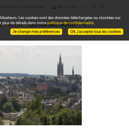
Nous suivre
Besoin d'aide ?
Mon compte
FR
NL
 utilisateurs. Les cookies sont des données téléchargées ou stockées sur
ez plus de détails dans notre
politique de confidentialité
.
Z
ACTUS
QUI SOMMES-NOUS?
r
Je change mes préférences
Ok, j’accepte tous les cookies