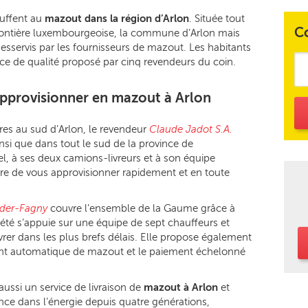
uffent au
mazout dans la région d’Arlon
. Située tout
C
 frontière luxembourgeoise, la commune d’Arlon mais
 desservis par les fournisseurs de mazout. Les habitants
ce de qualité proposé par cinq revendeurs du coin.
approvisionner en mazout à Arlon
res au sud d’Arlon, le revendeur
Claude Jadot S.A.
nsi que dans tout le sud de la province de
, à ses deux camions-livreurs et à son équipe
re de vous approvisionner rapidement et en toute
der-Fagny
couvre l’ensemble de la Gaume grâce à
iété s’appuie sur une équipe de sept chauffeurs et
ivrer dans les plus brefs délais. Elle propose également
lement automatique de mazout et le paiement échelonné
ussi un service de livraison de
mazout à Arlon
et
nce dans l’énergie depuis quatre générations,