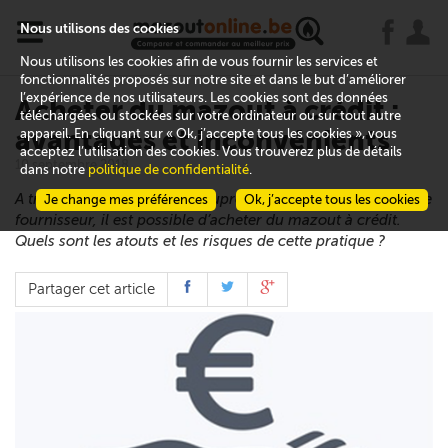
x
j
u
Nous utilisons des cookies
Nous utilisons les cookies afin de vous fournir les services et
fonctionnalités proposés sur notre site et dans le but d’améliorer
l’expérience de nos utilisateurs. Les cookies sont des données
Acheter du mazout à crédit :
téléchargées ou stockées sur votre ordinateur ou sur tout autre
avantages et inconvénients
appareil. En cliquant sur « Ok, j’accepte tous les cookies », vous
acceptez l’utilisation des cookies. Vous trouverez plus de détails
10 septembre 2018
dans notre
politique de confidentialité
.
A travers un prêt contracté auprès d’une banque ou via votre
Je change mes préférences
Ok, j’accepte tous les cookies
fournisseur, il est possible d’acheter du mazout à crédit.
Quels sont les atouts et les risques de cette pratique ?
Partager cet article