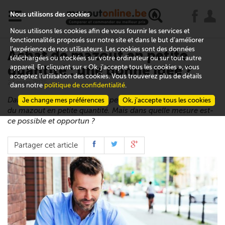
x
j
u
Nous utilisons des cookies
Nous utilisons les cookies afin de vous fournir les services et
fonctionnalités proposés sur notre site et dans le but d’améliorer
l’expérience de nos utilisateurs. Les cookies sont des données
Achat de mazout en petite
téléchargées ou stockées sur votre ordinateur ou sur tout autre
quantité : une bonne idée ?
appareil. En cliquant sur « Ok, j’accepte tous les cookies », vous
acceptez l’utilisation des cookies. Vous trouverez plus de détails
27 mars 2025
dans notre
politique de confidentialité
.
Dans certaines situations, on peut être tenté de commander
Je change mes préférences
Ok, j’accepte tous les cookies
du mazout en petite quantité. Mais dans quelle mesure est-
ce possible et opportun ?
Partager cet article