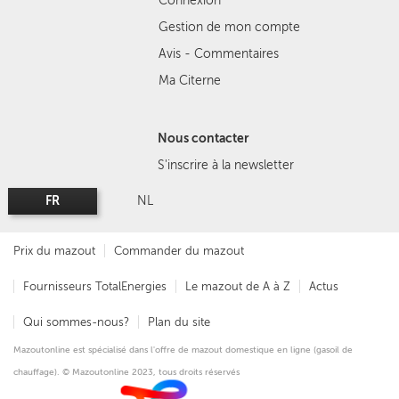
Connexion
Gestion de mon compte
Avis - Commentaires
Ma Citerne
Nous contacter
S'inscrire à la newsletter
FR
NL
Prix du mazout
Commander du mazout
Fournisseurs TotalEnergies
Le mazout de A à Z
Actus
Qui sommes-nous?
Plan du site
Mazoutonline est spécialisé dans l'offre de mazout domestique en ligne (gasoil de
chauffage). © Mazoutonline 2023, tous droits réservés